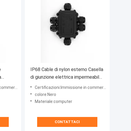
e
IP68 Cable di nylon esterno Casella
a
di giunzione elettrica impermeabile
2/3/4/5/6way Connector Plastic
commercio
Certificazioni:Immissione in commercio
Box
colore:Nero
Materiale:computer
CONTATTACI