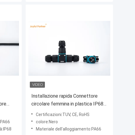
Installazione rapida Connettore
lore
circolare femmina in plastica IP68
 del
impermeabile a 2/3 pin Convertitore
Certificazioni:TUV, CE, RoHS
elettrico
o:PA66
colore:Nero
à:IP68
Materiale dell'alloggiamento:PA66