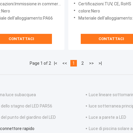
r illuminazione paesaggistica
Collegatore 6-12mm DIA
icazioni:Immissione in commercio
Certificazioni:TUV, CE, RoHS
e:Nero
colore:Nero
iale dell'alloggiamento:PA66
Materiale dell'alloggiament
CONTATTACI
CONTATTACI
Page 1 of 2
|<
<<
1
2
>>
>|
ina luce subacquea
Luce lineare sottomari
 dello stagno del LED PAR56
luce sotterranea princi
 del punto del giardino del LED
Luce a parete a LED
 connettore rapido
Luce di piscina solare 