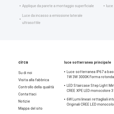
Applique da parete a montaggio superficiale
luce
Luce da incasso a emissione laterale
ultrasottile
circa
luce sotterranea principale
Luce sotterranea IP67 a bas
Su di noi
1W 3W 3000K Forma rotonda
Visita alla fabbrica
con copertura anteriore in a
LED Staircase Step Light Min
Controllo della qualità
inossidabile
CREE XPE LED monocolore 3
Contattaci
acciaio inossidabile con retro
6W Lumi lineari rettagliali int
Notizie
Originali CREE LED monocolo
Mappa del sito
certificazione CE ROHS L1