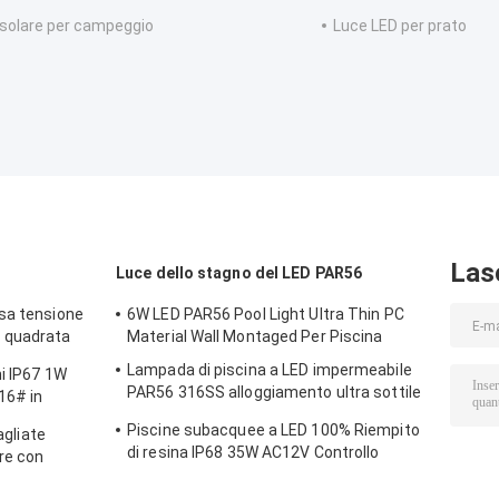
 solare per campeggio
Luce LED per prato
Las
Luce dello stagno del LED PAR56
sa tensione
6W LED PAR56 Pool Light Ultra Thin PC
 quadrata
Material Wall Montaged Per Piscina
cciaio
Lampada di piscina a LED impermeabile
i IP67 1W
PAR56 316SS alloggiamento ultra sottile
16# in
7,5 mm Resina riempita di parete
 in alluminio
Piscine subacquee a LED 100% Riempito
agliate
montata 230MM 18W 25W DC AC12V
di resina IP68 35W AC12V Controllo
re con
remoto Luce bianca
95MM