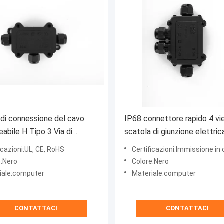
 di connessione del cavo
IP68 connettore rapido 4 vi
abile H Tipo 3 Via di
scatola di giunzione elettric
a di colore nero terminale
esterna
icazioni:UL, CE, RoHS
Certificazioni:Immissione in 
e:Nero
Colore:Nero
iale:computer
Materiale:computer
CONTATTACI
CONTATTACI