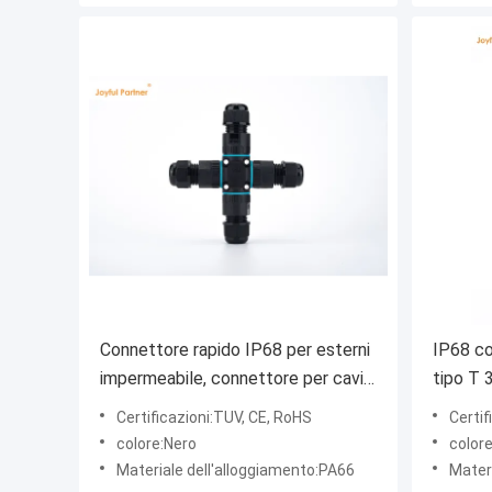
Connettore rapido IP68 per esterni
IP68 co
impermeabile, connettore per cavi
tipo T 3
elettrici a 4 vie, facile da installare
cavo e
Certificazioni:TUV, CE, RoHS
Certif
colore:Nero
color
Materiale dell'alloggiamento:PA66
Mater