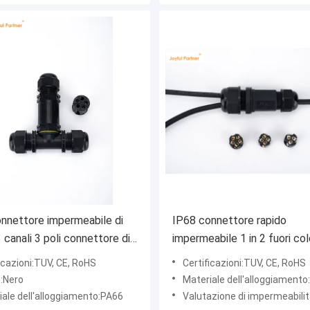
nnettore impermeabile di
IP68 connettore rapido
 canali 3 poli connettore di
impermeabile 1 in 2 fuori co
sterno
nero per casella di giunzione
icazioni:TUV, CE, RoHS
Certificazioni:TUV, CE, RoHS
cavo sotterraneo
e:Nero
Materiale dell'alloggiament
iale dell'alloggiamento:PA66
Valutazione di impermeabilit