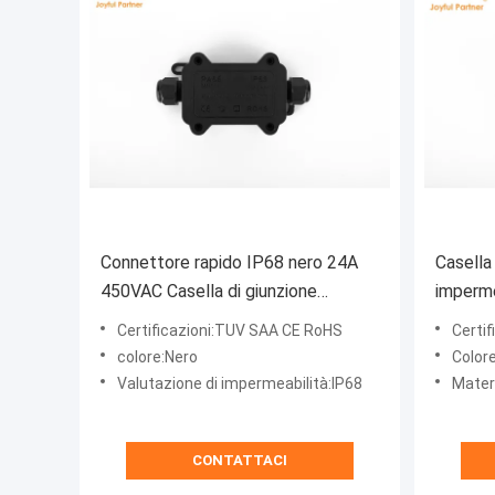
Connettore rapido IP68 nero 24A
Casella
450VAC Casella di giunzione
imperme
impermeabile 2 pin
plastic
Certificazioni:TUV SAA CE RoHS
Certif
rapido
colore:Nero
Color
Valutazione di impermeabilità:IP68
Mater
CONTATTACI