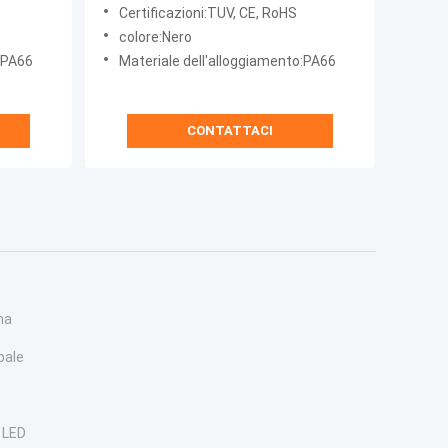
Generazione per Cablaggio Elettrico
Certificazioni:TUV, CE, RoHS
Esterno a 3 Fili a 2 Vie
colore:Nero
o:PA66
Materiale dell'alloggiamento:PA66
CONTATTACI
na
pale
a LED