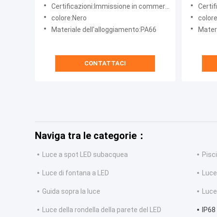
cavi pe
Certificazioni:Immissione in commercio
Certif
colore:Nero
color
Materiale dell'alloggiamento:PA66
Mater
CONTATTACI
Naviga tra le categorie：
Luce a spot LED subacquea
Pisc
Luce di fontana a LED
Luce
Guida sopra la luce
Luce
Luce della rondella della parete del LED
IP68