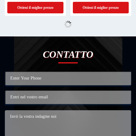
alloggiamento nero con lega di
temperato impermeabile DC 24V
Ottieni il miglior prezzo
Ottieni il miglior prezzo
alluminio
CONTATTO