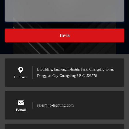
Invia
B.Building, Jinditong Industrial Park, Changping Town,
Dongguan City, Guangdong P.R.C. 523576
Indirizzo
sales@jp-lighting.com
E-mail