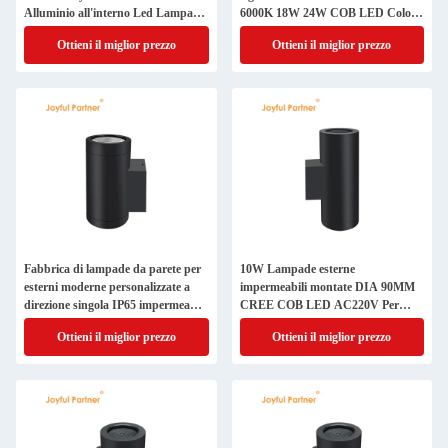
Alluminio all'interno Led Lampade
6000K 18W 24W COB LED Colore
da parete esterne
alloggiamento nero
Ottieni il miglior prezzo
Ottieni il miglior prezzo
Fabbrica di lampade da parete per
10W Lampade esterne
esterni moderne personalizzate a
impermeabili montate DIA 90MM
direzione singola IP65 impermeabile
CREE COB LED AC220V Per
per corridoio balcone
porta del garage della casa
Ottieni il miglior prezzo
Ottieni il miglior prezzo