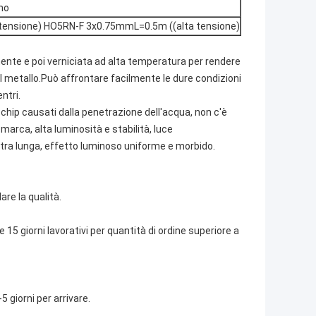
gno
ensione) HO5RN-F 3x0.75mmL=0.5m ((alta tensione)
mente e poi verniciata ad alta temperatura per rendere
el metallo.Può affrontare facilmente le dure condizioni
ntri.
 chip causati dalla penetrazione dell'acqua, non c'è
arca, alta luminosità e stabilità, luce
ltra lunga, effetto luminoso uniforme e morbido.
are la qualità.
e 15 giorni lavorativi per quantità di ordine superiore a
5 giorni per arrivare.