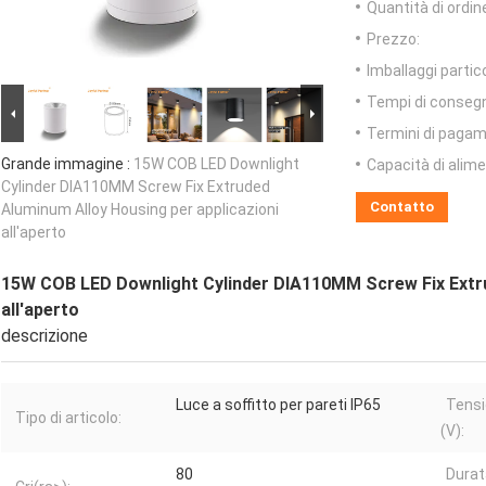
Quantità di ordin
Prezzo:
Imballaggi partico
Tempi di conseg
Termini di pagam
Grande immagine :
15W COB LED Downlight
Capacità di alim
Cylinder DIA110MM Screw Fix Extruded
Contatto
Aluminum Alloy Housing per applicazioni
all'aperto
15W COB LED Downlight Cylinder DIA110MM Screw Fix Extru
all'aperto
descrizione
Luce a soffitto per pareti IP65
Tensi
Tipo di articolo:
(V):
80
Durat