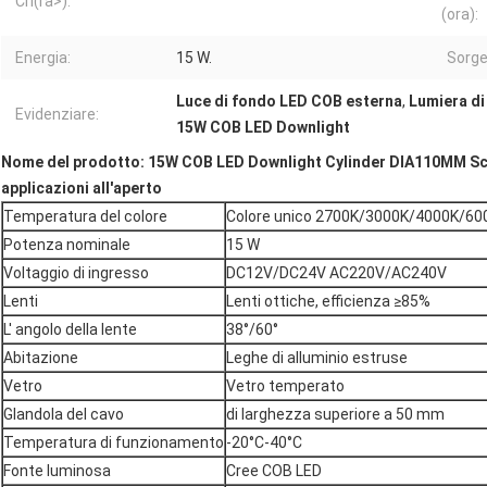
Cri(ra>):
(ora):
Energia:
15 W.
Sorge
Luce di fondo LED COB esterna
,
Lumiera di
Evidenziare:
15W COB LED Downlight
Nome del prodotto: 15W COB LED Downlight Cylinder DIA110MM Scr
applicazioni all'aperto
Temperatura del colore
Colore unico 2700K/3000K/4000K/60
Potenza nominale
15 W
Voltaggio di ingresso
DC12V/DC24V AC220V/AC240V
Lenti
Lenti ottiche, efficienza ≥85%
L' angolo della lente
38°/60°
Abitazione
Leghe di alluminio estruse
Vetro
Vetro temperato
Glandola del cavo
di larghezza superiore a 50 mm
Temperatura di funzionamento
-20°C-40°C
Fonte luminosa
Cree COB LED