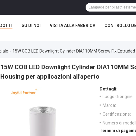
DOTTI
SU DI NOI
VISITA ALLA FABBRICA
CONTROLLO DE
ciale
15W COB LED Downlight Cylinder DIA110MM Screw Fix Extruded A
15W COB LED Downlight Cylinder DIA110MM Sc
Housing per applicazioni all'aperto
Dettagli:
Luogo di origine:
Marca:
Certificazione:
Numero di modell
Termini di pagame