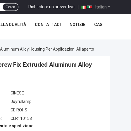
Richiedere un preventivo
|
Italian
Cerca
LLA QUALITÀ
CONTATTACI
NOTIZIE
CASI
luminum Alloy Housing Per Applicazioni All'aperto
rew Fix Extruded Aluminum Alloy
CINESE
Joyfullamp
CE ROHS
o:
CLR110158
nto e spedizione: