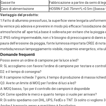
Gassette
Fabbricazione a partire da semi di le
Cavo di alimentazione
HO5RN-F 2x0.75mm^L=0.5m ((bassa t
Vantaggio del prodotto:
1:Fatto di alluminio pressofuso, la superficie viene levigata uniforme
la vernice più adesiva e prevenire in modo più efficace l'ossidazione d
atmosferiche all' apertoLa base è sollevata per evitare che la pioggia e
2: IP65 rating impermeabile, non c'è bisogno di preoccuparsi di danni a
paura dell'erosione da pioggia, fonte luminosa importata CREE di nota m
morbida,nessun lampeggiamento visibile, risparmio energetico, vita u
Domande frequenti
Posso avere un ordine di campione per la luce a led?
R: Sì, accogliamo con favore l'ordine di campione per testare e controll
D2: e il tempo di consegna?
R: Il campione richiede 7 giorni, il tempo di produzione di massa richied
Q3. Avete un limite di MOQ per l'ordine di luci a led?
A: MOQ basso, 1pc per il controllo dei campioni è disponibile
Q4. Come spedite le merci e quanto tempo ci vuole per arrivare?
R: Di solito spediamo con DHL, UPS, FedEx o TNT. Di solito ci vogliono 3-
Anche il trasporto aereo e marittimo è facoltativo.