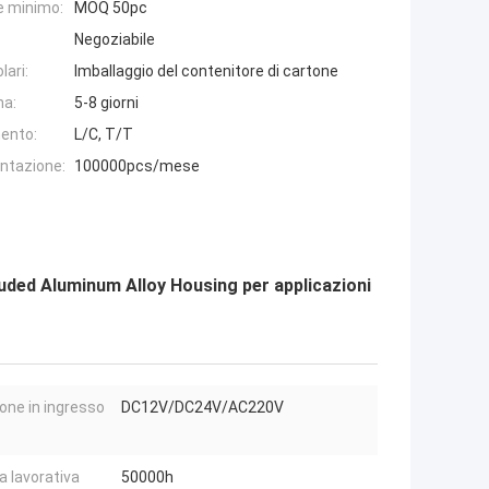
e minimo:
MOQ 50pc
Negoziabile
lari:
Imballaggio del contenitore di cartone
na:
5-8 giorni
ento:
L/C, T/T
entazione:
100000pcs/mese
ded Aluminum Alloy Housing per applicazioni
one in ingresso
DC12V/DC24V/AC220V
a lavorativa
50000h