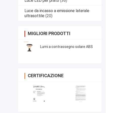
Luce LED per prato
(36)
Luce da incasso a emissione laterale
ultrasottile
(20)
MIGLIORI PRODOTTI
Lumi a contrassegno solare ABS
CERTIFICAZIONE